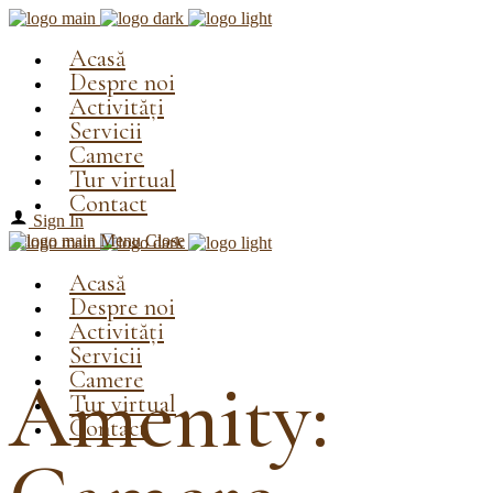
Acasă
Despre noi
Activități
Servicii
Camere
Tur virtual
Contact
Sign In
Menu
Close
Acasă
Despre noi
Activități
Servicii
Camere
Amenity:
Tur virtual
Contact