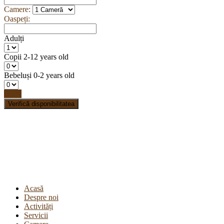
Camere:
Oaspeți:
Adulți
Copii
2-12 years old
Bebeluși
0-2 years old
Done
Verifică disponibilitatea
Acasă
Despre noi
Activități
Servicii