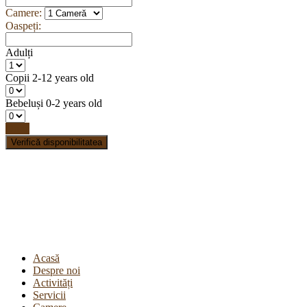
Camere:
Oaspeți:
Adulți
Copii
2-12 years old
Bebeluși
0-2 years old
Done
Verifică disponibilitatea
Acasă
Despre noi
Activități
Servicii