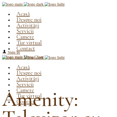
Acasă
Despre noi
Activități
Servicii
Camere
Tur virtual
Contact
Sign In
Menu
Close
Acasă
Despre noi
Activități
Servicii
Camere
Amenity:
Tur virtual
Contact