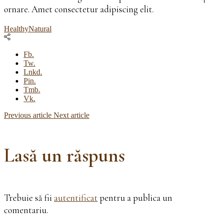
ornare. Amet consectetur adipiscing elit.
Healthy
Natural
Fb.
Tw.
Lnkd.
Pin.
Tmb.
Vk.
Previous article
Next article
Lasă un răspuns
Trebuie să fii
autentificat
pentru a publica un
comentariu.