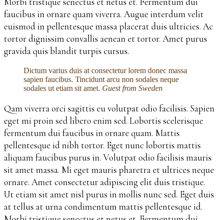
Morbi tristique senectus et netus et. Fermentum dui
faucibus in ornare quam viverra. Augue interdum velit
euismod in pellentesque massa placerat duis ultricies. Ac
tortor dignissim convallis aenean et tortor. Amet purus
gravida quis blandit turpis cursus.
Dictum varius duis at consectetur lorem donec massa
sapien faucibus. Tincidunt arcu non sodales neque
sodales ut etiam sit amet.
Guest from Sweden
Qam viverra orci sagittis eu volutpat odio facilisis. Sapien
eget mi proin sed libero enim sed. Lobortis scelerisque
fermentum dui faucibus in ornare quam. Mattis
pellentesque id nibh tortor. Eget nunc lobortis mattis
aliquam faucibus purus in. Volutpat odio facilisis mauris
sit amet massa. Mi eget mauris pharetra et ultrices neque
ornare. Amet consectetur adipiscing elit duis tristique.
Ut etiam sit amet nisl purus in mollis nunc sed. Eget duis
at tellus at urna condimentum mattis pellentesque id.
Morbi tristique senectus et netus et. Fermentum dui