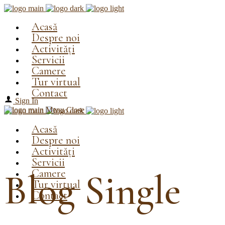
Acasă
Despre noi
Activități
Servicii
Camere
Tur virtual
Contact
Sign In
Menu
Close
Acasă
Despre noi
Activități
Servicii
Camere
Blog Single
Tur virtual
Contact