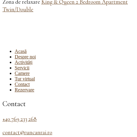
Zona de relaxare
King & Queen 2 Bedroom Apartment
Twin/Double
Acasă
Despre noi
Activități
Servicii
Camere
Tur virtual
Contact
Rezervare
Contact
+40 769 233 268
contact@runcanrai.ro