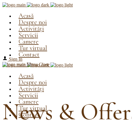
Acasă
Despre noi
Activități
Servicii
Camere
Tur virtual
Contact
Sign In
Menu
Close
Acasă
Despre noi
Activități
Servicii
Camere
News & Offer
Tur virtual
Contact