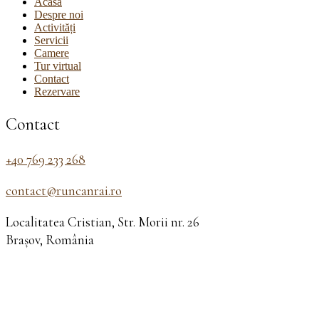
Acasă
Despre noi
Activități
Servicii
Camere
Tur virtual
Contact
Rezervare
Contact
+40 769 233 268
contact@runcanrai.ro
Localitatea Cristian, Str. Morii nr. 26
Brașov, România