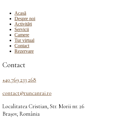
Acasă
Despre noi
Activități
Servicii
Camere
Tur virtual
Contact
Rezervare
Contact
+40 769 233 268
contact@runcanrai.ro
Localitatea Cristian, Str. Morii nr. 26
Brașov, România