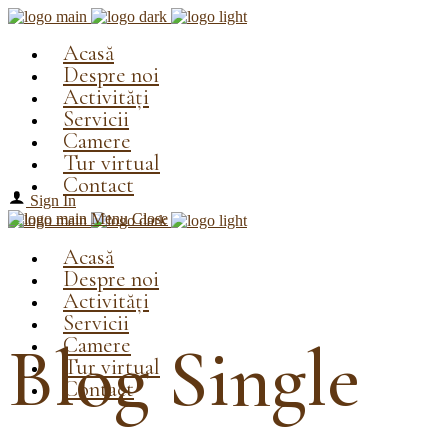
Acasă
Despre noi
Activități
Servicii
Camere
Tur virtual
Contact
Sign In
Menu
Close
Acasă
Despre noi
Activități
Servicii
Camere
Blog Single
Tur virtual
Contact