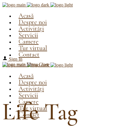
Acasă
Despre noi
Activități
Servicii
Camere
Tur virtual
Contact
Sign In
Menu
Close
Acasă
Despre noi
Activități
Servicii
Camere
Life Tag
Tur virtual
Contact