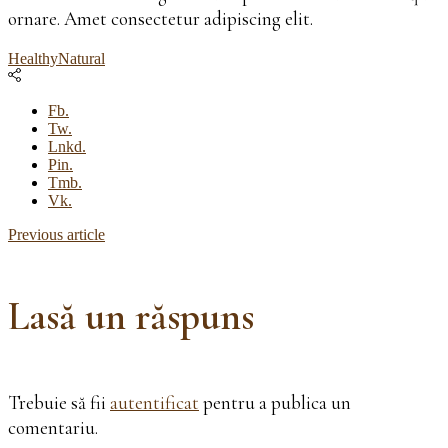
ornare. Amet consectetur adipiscing elit.
Healthy
Natural
Fb.
Tw.
Lnkd.
Pin.
Tmb.
Vk.
Previous article
Lasă un răspuns
Trebuie să fii
autentificat
pentru a publica un
comentariu.