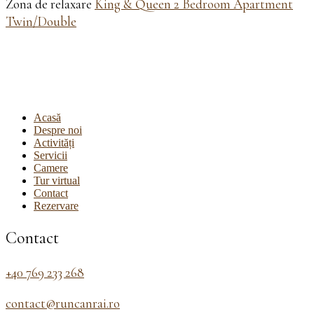
Zona de relaxare
King & Queen 2 Bedroom Apartment
Twin/Double
Acasă
Despre noi
Activități
Servicii
Camere
Tur virtual
Contact
Rezervare
Contact
+40 769 233 268
contact@runcanrai.ro