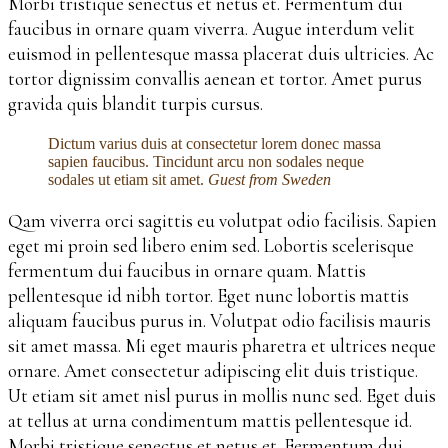
Morbi tristique senectus et netus et. Fermentum dui
faucibus in ornare quam viverra. Augue interdum velit
euismod in pellentesque massa placerat duis ultricies. Ac
tortor dignissim convallis aenean et tortor. Amet purus
gravida quis blandit turpis cursus.
Dictum varius duis at consectetur lorem donec massa
sapien faucibus. Tincidunt arcu non sodales neque
sodales ut etiam sit amet.
Guest from Sweden
Qam viverra orci sagittis eu volutpat odio facilisis. Sapien
eget mi proin sed libero enim sed. Lobortis scelerisque
fermentum dui faucibus in ornare quam. Mattis
pellentesque id nibh tortor. Eget nunc lobortis mattis
aliquam faucibus purus in. Volutpat odio facilisis mauris
sit amet massa. Mi eget mauris pharetra et ultrices neque
ornare. Amet consectetur adipiscing elit duis tristique.
Ut etiam sit amet nisl purus in mollis nunc sed. Eget duis
at tellus at urna condimentum mattis pellentesque id.
Morbi tristique senectus et netus et. Fermentum dui