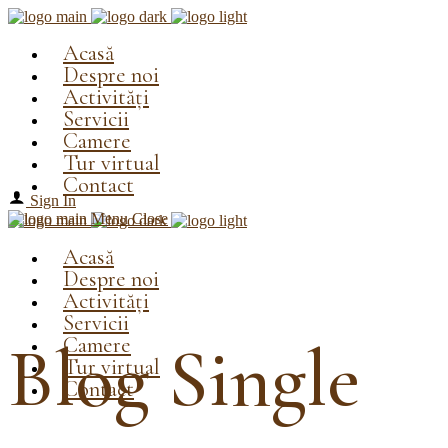
Acasă
Despre noi
Activități
Servicii
Camere
Tur virtual
Contact
Sign In
Menu
Close
Acasă
Despre noi
Activități
Servicii
Camere
Blog Single
Tur virtual
Contact