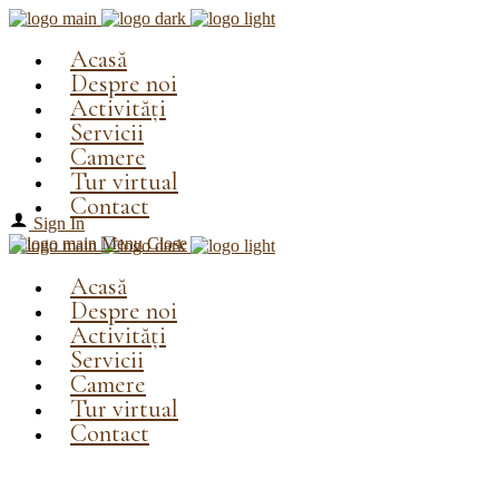
Acasă
Despre noi
Activități
Servicii
Camere
Tur virtual
Contact
Sign In
Menu
Close
Acasă
Despre noi
Activități
Servicii
Camere
Tur virtual
Tur virtual
Contact